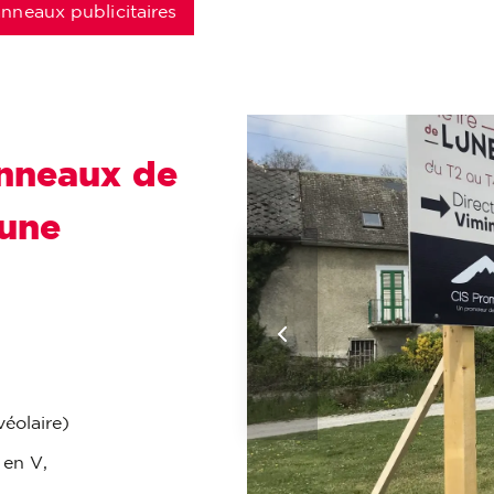
nneaux publicitaires
anneaux de
Lune
éolaire)
 en V,