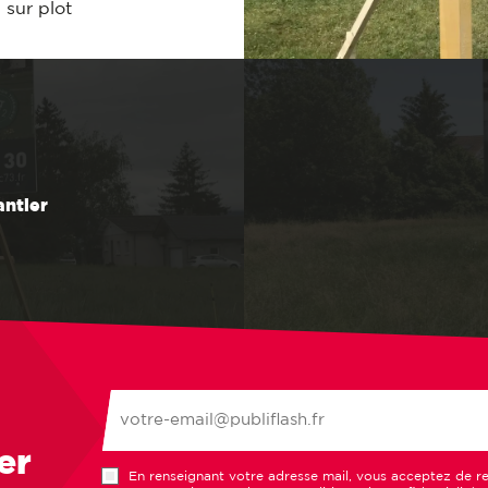
 sur plot
ntier
er
En renseignant votre adresse mail, vous acceptez de re