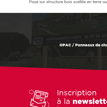
Pose sur structure bois scellée en terre ou
OPAC / Panneaux de cha
Inscription
à la
newslett