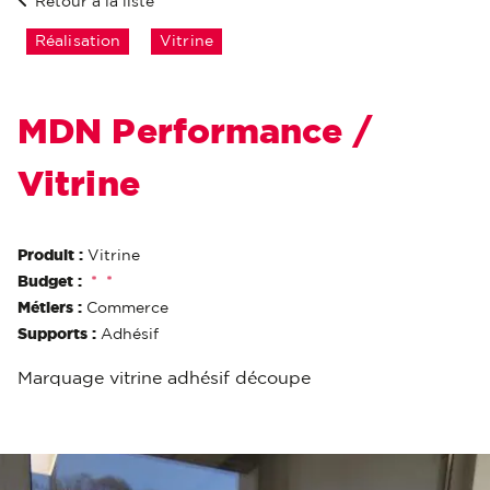
Retour à la liste
Réalisation
Vitrine
MDN Performance /
Vitrine
Produit :
Vitrine
Budget :
*
*
Métiers :
Commerce
Supports :
Adhésif
Marquage vitrine adhésif découpe